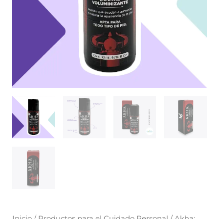
Inicio
/
Productos para el Cuidado Personal
/ Akha: