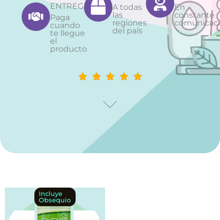
ENTREGA
A todas
En
las
constante
Paga
regiones
comunicac
cuando
del país
te llegue
el
producto
Este
Rango
Incluye
Obsequio
producto
de
tiene
precios: