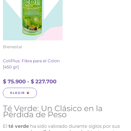
múltiples
desde
variantes.
$ 75.900
Las
hasta
opciones
$ 227.700
se
pueden
elegir
en
Bienestar
la
página
ColiPlus: Fibra para el Colon
de
[450 gr]
producto
$
75.900
-
$
227.700
ELEGIR
Té Verde: Un Clásico en la
Pérdida de Peso
El
té verde
ha sido valorado durante siglos por sus