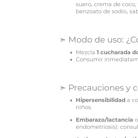
suero, crema de coco, 
benzoato de sodio, sab
➣ Modo de uso: ¿C
Mezcla
1 cucharada do
Consumir inmediatamen
➣ Precauciones y c
Hipersensibilidad
a c
niños.
Embarazo/lactancia
endometriosis): consu