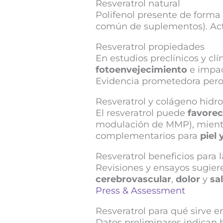
Resveratrol natural
Polifenol presente de forma 
común de suplementos). Act
Resveratrol propiedades
En estudios preclínicos y cl
fotoenvejecimiento
e impac
Evidencia prometedora pero 
Resveratrol y colágeno hidro
El resveratrol puede
favorec
modulación de MMP), mientr
complementarios para
piel
Resveratrol beneficios para 
Revisiones y ensayos sugie
cerebrovascular
,
dolor
y
sa
Press & Assessment
Resveratrol para qué sirve 
Datos preliminares indican 