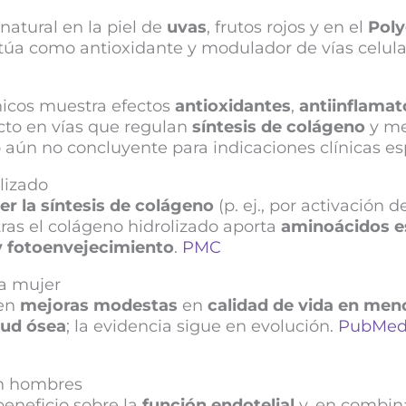
natural en la piel de
uvas
, frutos rojos y en el
Pol
úa como antioxidante y modulador de vías celula
ínicos muestra efectos
antioxidantes
,
antiinflamat
to en vías que regulan
síntesis de colágeno
y me
aún no concluyente para indicaciones clínicas es
lizado
er la síntesis de colágeno
(p. ej., por activación 
as el colágeno hidrolizado aporta
aminoácidos e
 y fotoenvejecimiento
.
PMC
la mujer
ren
mejoras modestas
en
calidad de vida en men
lud ósea
; la evidencia sigue en evolución.
PubMe
en hombres
beneficio sobre la
función endotelial
y, en combin