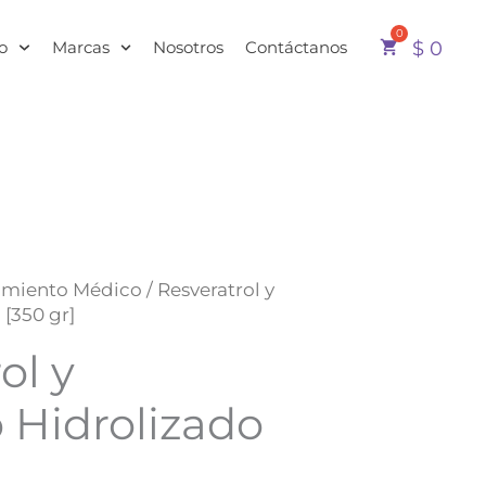
o
Marcas
Nosotros
Contáctanos
$
0
Rango
amiento Médico
/ Resveratrol y
de
[350 gr]
precios:
ol y
desde
$ 79.900
hasta
 Hidrolizado
$ 239.700