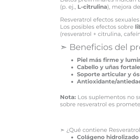
(p. ej.,
L-citrulina
), mejora d
Resveratrol efectos sexuales
Los posibles efectos sobre
l
(resveratrol + citrulina, cafe
➣ Beneficios del p
Piel más firme y lum
Cabello y uñas fortal
Soporte articular y ó
Antioxidante/antieda
Nota:
Los suplementos no sus
sobre resveratrol es promet
➣ ¿Qué contiene Resveratrol
Colágeno hidrolizado