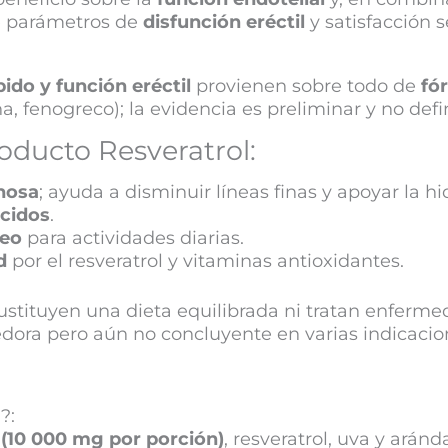
e parámetros de
disfunción eréctil
y satisfacción 
ibido y función eréctil
provienen sobre todo de
fó
ína, fenogreco); la evidencia es preliminar y no defin
roducto Resveratrol:
inosa
; ayuda a disminuir líneas finas y apoyar la hi
ecidos
.
seo
para actividades diarias.
d
por el resveratrol y vitaminas antioxidantes.
tituyen una dieta equilibrada ni tratan enfermed
edora pero aún no concluyente en varias indicacio
?:
 (10 000 mg por porción)
, resveratrol, uva y aránd