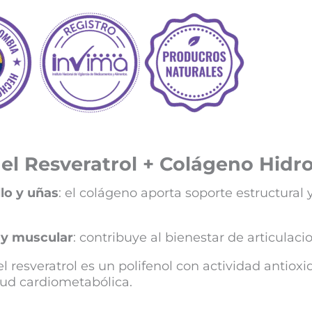
 el Resveratrol + Colágeno Hidr
llo y uñas
: el colágeno aporta soporte estructural
 y muscular
: contribuye al bienestar de articulac
 el resveratrol es un polifenol con actividad antiox
lud cardiometabólica.