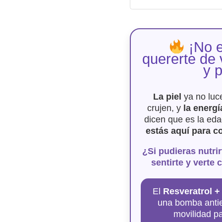
¡No e
quererte de 
y p
La piel
ya no luce
crujen, y
la energí
dicen que es la eda
estás aquí para c
¿Si pudieras nutri
sentirte y verte
El
Resveratrol +
una bomba antied
movilidad pa