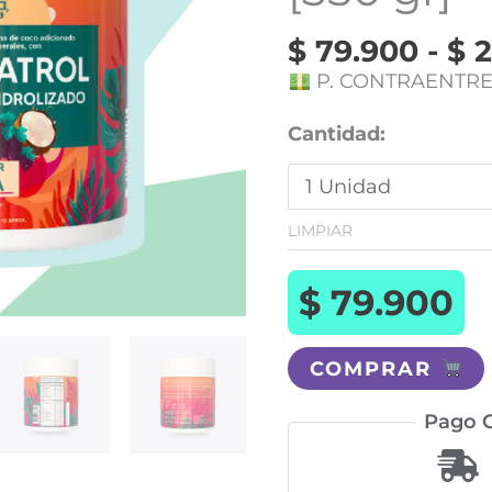
$
79.900
-
$
2
P. CONTRAENTR
Cantidad:
LIMPIAR
$
79.900
COMPRAR
Pago C