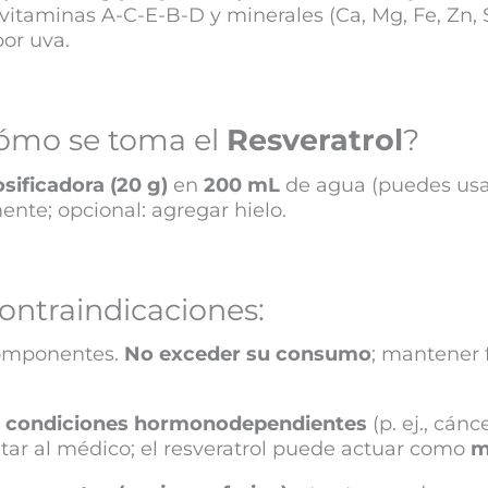
vitaminas A-C-E-B-D y minerales (Ca, Mg, Fe, Zn, Se
or uva.
ómo se toma el
Resveratrol
?
sificadora (20 g)
en
200 mL
de agua (puedes usar
te; opcional: agregar hielo.
ontraindicaciones:
omponentes.
No exceder su consumo
; mantener 
o
condiciones hormonodependientes
(p. ej., cán
ltar al médico; el resveratrol puede actuar como
m