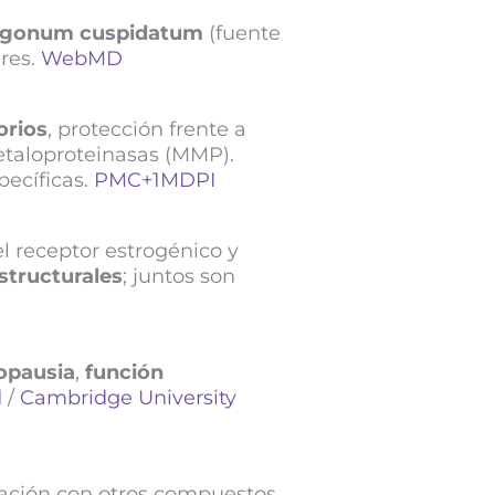
ygonum cuspidatum
(fuente
res.
WebMD
orios
, protección frente a
taloproteinasas (MMP).
pecíficas.
PMC
+1
MDPI
del receptor estrogénico y
structurales
; juntos son
opausia
,
función
d
/
Cambridge University
ación con otros compuestos