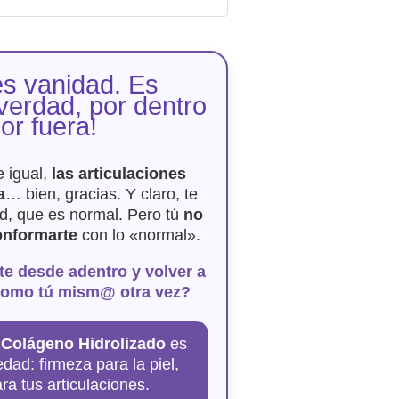
s vanidad. Es
verdad, por dentro
or fuera!
 igual,
las articulaciones
a
… bien, gracias. Y claro, te
d, que es normal. Pero tú
no
onformarte
con lo «normal».
rte desde adentro y volver a
 como tú mism@ otra vez?
 Colágeno Hidrolizado
es
ad: firmeza para la piel,
ra tus articulaciones.