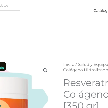
Catálog
Inicio
/
Salud y Equip
io
Colágeno Hidrolizado 
Resveratr
Colágeno
[350 gr]