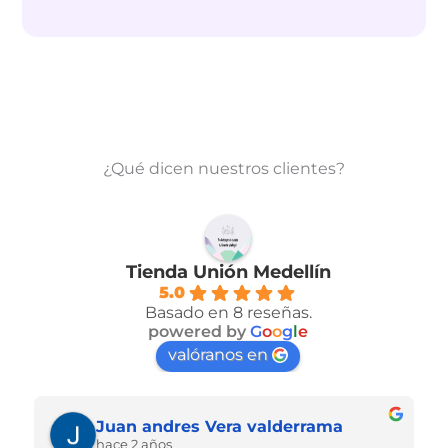
¿Qué dicen nuestros clientes?
Tienda Unión Medellín
5.0
Basado en 8 reseñas.
powered by
G
o
o
g
l
e
valóranos en
Juan andres Vera valderrama
hace 2 años