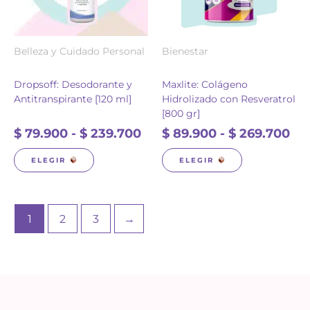
$ 239.700
$ 2
se
se
pueden
pueden
elegir
elegir
Belleza y Cuidado Personal
Bienestar
en
en
la
la
página
página
Dropsoff: Desodorante y
Maxlite: Colágeno
de
de
Antitranspirante [120 ml]
Hidrolizado con Resveratrol
producto
producto
[800 gr]
$
79.900
-
$
239.700
$
89.900
-
$
269.700
ELEGIR
ELEGIR
1
2
3
→