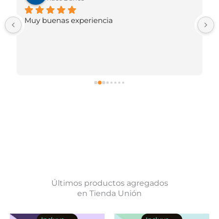
Muy buenas experiencia
Últimos productos agregados
en Tienda Unión
Este
Rango
Este
Ra