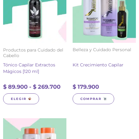
múltiples
desde
variantes.
$ 89.900
Las
hasta
opciones
$ 269.700
se
pueden
elegir
en
Belleza y Cuidado Personal
Productos para Cuidado del
la
Cabello
página
Tónico Capilar Extractos
Kit Crecimiento Capilar
de
Mágicos [120 ml]
producto
$
89.900
-
$
269.700
$
179.900
ELEGIR
COMPRAR