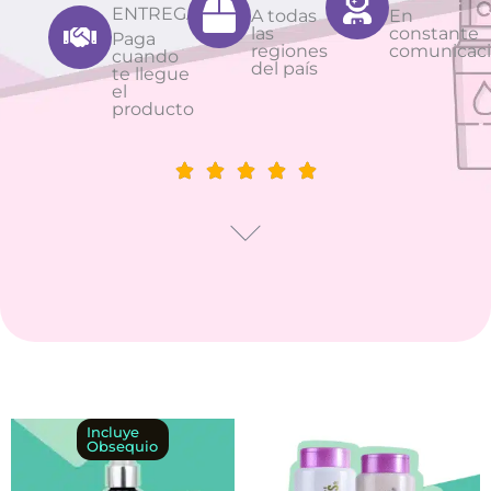
ENTREGA
A todas
En
las
constante
Paga
regiones
comunicac
cuando
del país
te llegue
el
producto
Este
Rango
Incluye
Obsequio
producto
de
tiene
precios: