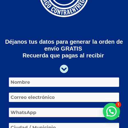
Déjanos tus datos para generar la orden de
envío
GRATIS
Recuerda que
pagas al recibir
N
o
m
C
b
o
r
1
r
e
W
r
*
h
e
a
o
C