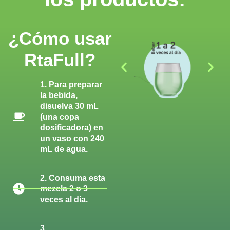
¿Cómo usar
RtaFull?​
1.
Para preparar
la bebida,
disuelva 30 mL
(una copa
dosificadora) en
un vaso con 240
mL de agua.
2.
Consuma esta
mezcla 2 o 3
veces al día.
3.