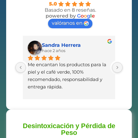
5.0
Basado en 8 reseñas.
powered by
G
o
o
g
l
e
valóranos en
Sandra Herrera
hace 2 años
Me encantan los productos para la 
Me en
piel y el café verde, 100% 
piel y
recomendado, responsabilidad y 
recom
entrega rápida.
entre
Desintoxicación y Pérdida de
Peso