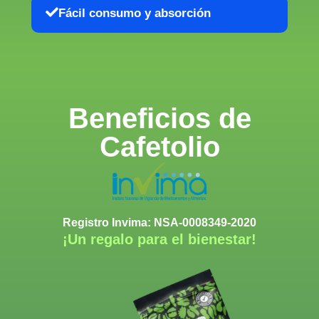
Fácil consumo y absorción
Beneficios de
Cafetolio
Registro Invima: NSA-0008349-2020
¡Un regalo para el bienestar!