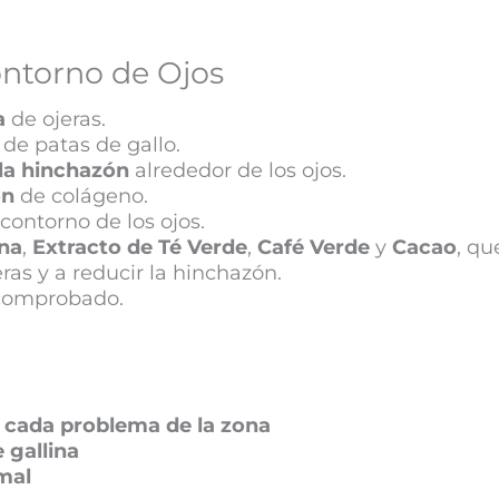
ontorno de Ojos
a
de ojeras.
de patas de gallo.
la hinchazón
alrededor de los ojos.
ón
de colágeno.
 contorno de los ojos.
ína
,
Extracto de Té Verde
,
Café Verde
y
Cacao
, qu
ras y a reducir la hinchazón.
comprobado.
a cada problema de la zona
e gallina
mal