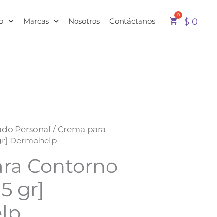
o
Marcas
Nosotros
Contáctanos
$
0
Rango
ado Personal
/ Crema para
de
 gr] Dermohelp
precios:
ra Contorno
desde
$ 89.000
hasta
5 gr]
$ 213.000
lp