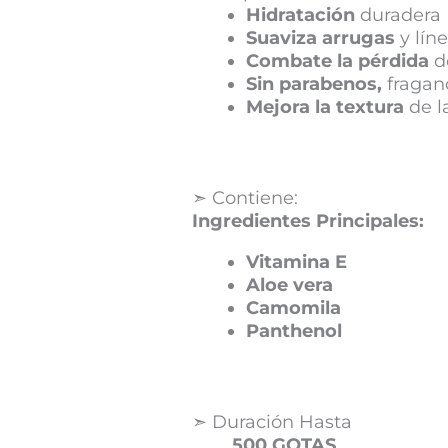
Hidratación
duradera
Suaviza arrugas
y líne
Combate la pérdida
d
Sin parabenos,
fraganc
Mejora la textura
de la
➣ Contiene:
Ingredientes Principales:
Vitamina E
Aloe vera
Camomila
Panthenol
➣ Duración Hasta
500 GOTAS