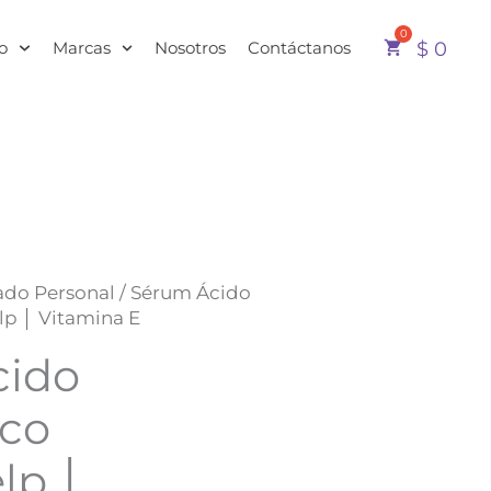
o
Marcas
Nosotros
Contáctanos
$
0
Rango
ado Personal
/ Sérum Ácido
de
p │ Vitamina E
precios:
cido
desde
$ 89.000
hasta
ico
$ 213.000
lp │