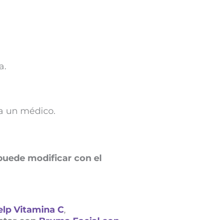
a.
 a un médico.
puede modificar con el
lp Vitamina C
,