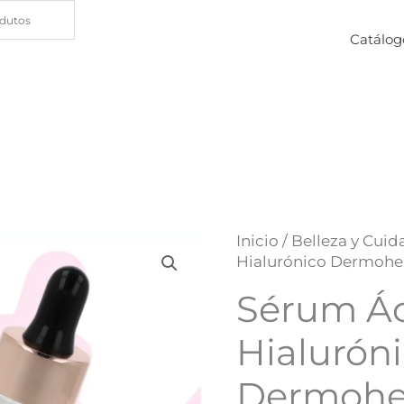
Catálog
Inicio
/
Belleza y Cuid
Hialurónico Dermohel
Sérum Á
Hialurón
Dermohe