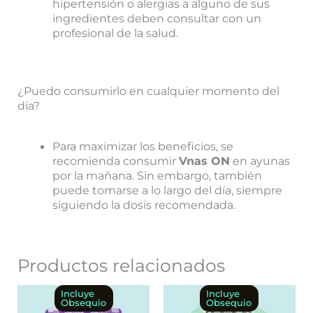
hipertensión o alergias a alguno de sus
ingredientes deben consultar con un
profesional de la salud.
¿Puedo consumirlo en cualquier momento del
día?
Para maximizar los beneficios, se
recomienda consumir
Vnas ON
en ayunas
por la mañana. Sin embargo, también
puede tomarse a lo largo del día, siempre
siguiendo la dosis recomendada.
Productos relacionados
Este
Rango
Este
Rango
Incluye
Incluye
Obsequio
Obsequio
de
de
producto
producto