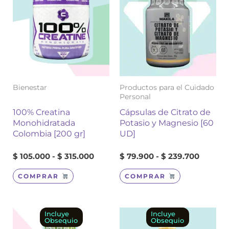
precios:
precios
tiene
tiene
desde
desde
múltiples
múltiples
$ 105.000
$ 79.90
variantes.
variantes.
hasta
hasta
Las
Las
$ 315.000
$ 239.7
opciones
opciones
se
se
pueden
pueden
elegir
elegir
Bienestar
Productos para el Cuidado
en
en
Personal
la
la
100% Creatina
Cápsulas de Citrato de
página
página
Monohidratada
Potasio y Magnesio [60
de
de
Colombia [200 gr]
UD]
producto
producto
$
105.000
-
$
315.000
$
79.900
-
$
239.700
COMPRAR
COMPRAR
Este
Rango
Este
Rango
Incluye
Incluye
Obsequio
Obsequio
de
de
producto
producto