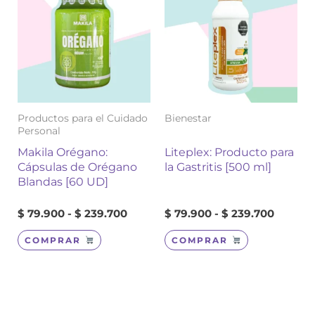
precios:
precios
tiene
tiene
desde
desde
múltiples
múltiples
$ 79.900
$ 79.90
variantes.
variantes.
hasta
hasta
Las
Las
$ 239.700
$ 239.7
opciones
opciones
se
se
pueden
pueden
elegir
elegir
Productos para el Cuidado
Bienestar
en
en
Personal
la
la
Makila Orégano:
Liteplex: Producto para
página
página
Cápsulas de Orégano
la Gastritis [500 ml]
de
de
Blandas [60 UD]
producto
producto
$
79.900
-
$
239.700
$
79.900
-
$
239.700
COMPRAR
COMPRAR