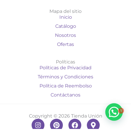
Mapa del sitio
Inicio
Catálogo
Nosotros
Ofertas
Políticas
Políticas de Privacidad
Términos y Condiciones
Política de Reembolso
Contáctanos
1
Copyright © 2026 Tienda Unión
I
P
F
M
n
i
a
a