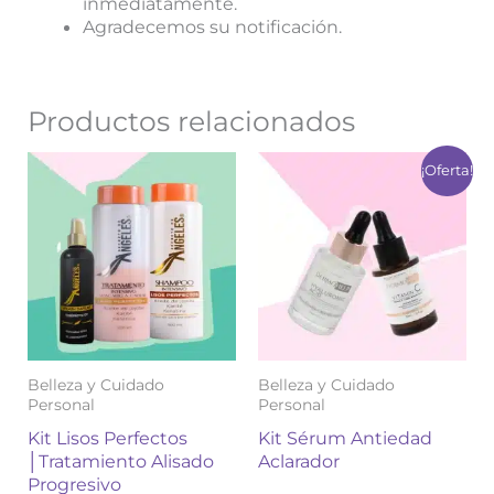
inmediatamente.
Agradecemos su notificación.
Productos relacionados
El
El
¡Oferta!
precio
precio
original
actual
era:
es:
$ 178.000.
$ 142.00
Belleza y Cuidado
Belleza y Cuidado
Personal
Personal
Kit Lisos Perfectos
Kit Sérum Antiedad
│Tratamiento Alisado
Aclarador
Progresivo