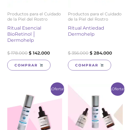
Productos para el Cuidado
Productos para el Cuidado
de la Piel del Rostro
de la Piel del Rostro
Ritual Esencial
Ritual Antiedad
BioRetinol │
Dermohelp
Dermohelp
$
178.000
$
142.000
$
356.000
$
284.000
COMPRAR
COMPRAR
El
El
El
El
¡Oferta!
¡Oferta!
precio
precio
precio
precio
original
actual
original
actual
era:
es:
era:
es:
$ 178.000.
$ 142.000.
$ 267.000.
$ 213.00