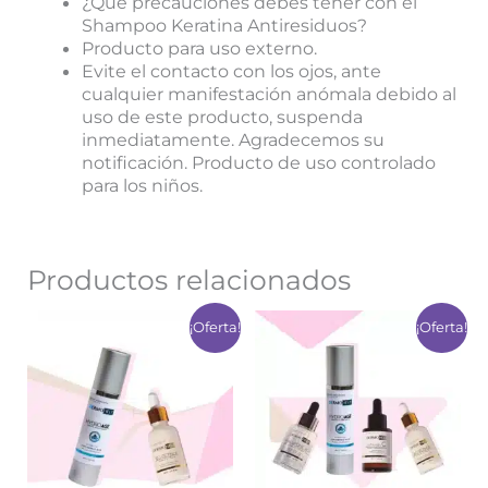
¿Qué precauciones debes tener con el
Shampoo Keratina Antiresiduos?
Producto para uso externo.
Evite el contacto con los ojos, ante
cualquier manifestación anómala debido al
uso de este producto, suspenda
inmediatamente. Agradecemos su
notificación. Producto de uso controlado
para los niños.
Productos relacionados
El
El
El
El
¡Oferta!
¡Oferta!
precio
precio
precio
precio
original
actual
original
actual
era:
es:
era:
es:
$ 178.000.
$ 142.000.
$ 356.000.
$ 284.0