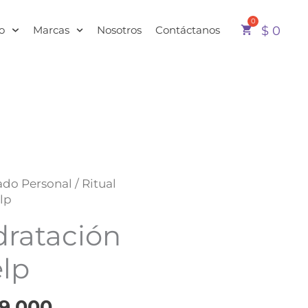
o
Marcas
Nosotros
Contáctanos
$
0
El
ado Personal
/ Ritual
cio
precio
lp
ginal
actual
dratación
:
es:
48.000.
$ 119.000.
lp
9.000