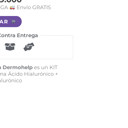
EGA
Envío GRATIS
RAR
ontra Entrega
ón Dermohelp
es un KIT
a Ácido Hialurónico +
lurónico