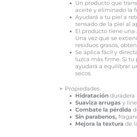
Un producto que trans
aceite y eliminado la 
Ayudará a tu piel a re
tensado de la piel al ap
El producto tiene una 
Una vez que se extiend
residuos grasos, obten
Se aplica fácil y direc
luzca más firme. Si tu
ayudará a equilibrar u
secos.
➣ Propiedades
Hidratación
duradera
Suaviza arrugas
y líne
Combate la pérdida
d
Sin parabenos,
fraganc
Mejora la textura
de la