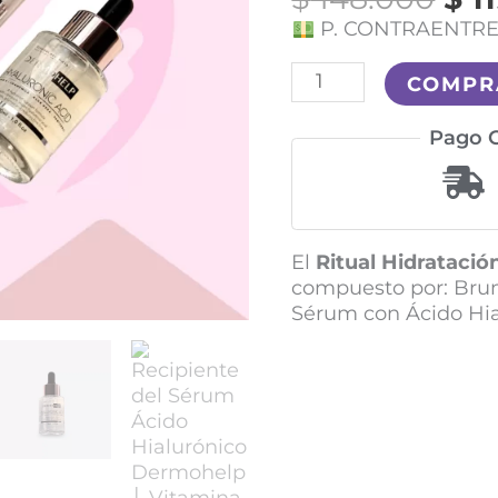
P. CONTRAENTR
COMP
Pago C
El
Ritual Hidrataci
compuesto por: Brum
Sérum con Ácido Hia