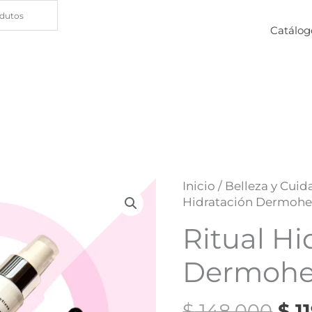
Catálog
El
Ritual
Inicio
/
Belleza y Cuid
pre
Hidratación
Hidratación Dermohe
ori
Dermohelp
Ritual Hi
era
cantidad
$ 1
Dermohe
$
148.000
$
11