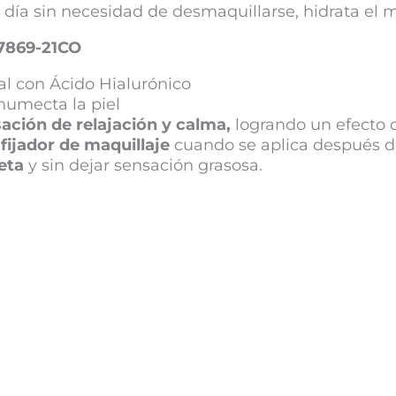
l día sin necesidad de desmaquillarse, hidrata el m
7869-21CO
al con Ácido Hialurónico
humecta la piel
ación de relajación y calma,
logrando un efecto d
ijador de maquillaje
cuando se aplica después d
eta
y sin dejar sensación grasosa.