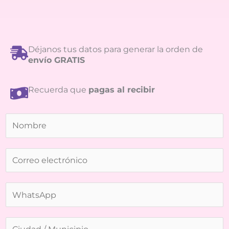
Déjanos tus datos para generar la orden de
envío GRATIS
Recuerda que
pagas al recibir
N
o
m
b
C
r
o
e
r
*
r
W
e
h
o
a
e
t
C
l