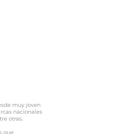
esde muy joven
arcas nacionales
tre otras.
s que