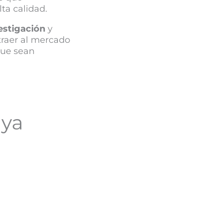
lta calidad.
estigación
y
 traer al mercado
que sean
aya