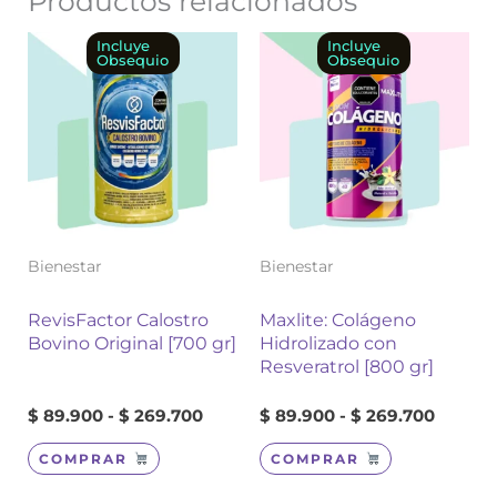
Productos relacionados
Este
Rango
Este
Rango
Incluye
Incluye
Obsequio
Obsequio
de
de
producto
producto
precios:
precios
tiene
tiene
desde
desde
múltiples
múltiples
$ 89.900
$ 89.9
variantes.
variantes.
hasta
hasta
Las
Las
$ 269.700
$ 269.
opciones
opciones
se
se
pueden
pueden
elegir
elegir
Bienestar
Bienestar
en
en
la
la
RevisFactor Calostro
Maxlite: Colágeno
página
página
Bovino Original [700 gr]
Hidrolizado con
de
de
Resveratrol [800 gr]
producto
producto
$
89.900
-
$
269.700
$
89.900
-
$
269.700
COMPRAR
COMPRAR